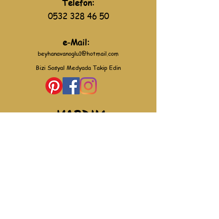
Telefon:
0532 328 46 50
e-Mail:
beyhanavanoglu1@hotmail.com
Bizi Sosyal Medyada Takip Edin
YARDIM
Gizlilik Politikası
Kullanım Koşulları
Mesafeli Satış Sözleşmesi
İade ve Değişim Koşulları