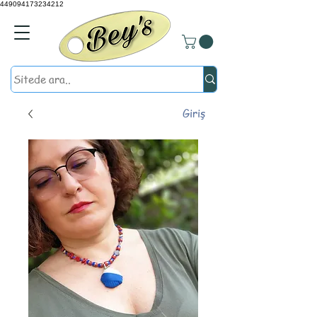
449094173234212
Giriş