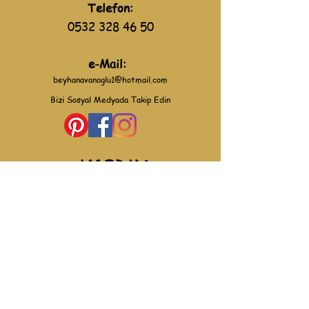
Telefon:
0532 328 46 50
e-Mail:
beyhanavanoglu1@hotmail.com
Bizi Sosyal Medyada Takip Edin
YARDIM
Gizlilik Politikası
Kullanım Koşulları
Mesafeli Satış Sözleşmesi
İade ve Değişim Koşulları